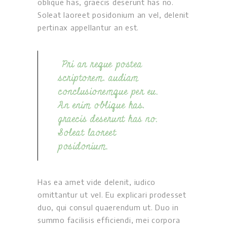
oblique has, graecis deserunt has no.
Soleat laoreet posidonium an vel, delenit
pertinax appellantur an est.
Pri an reque postea
scriptorem, audiam
conclusionemque per eu.
An enim oblique has,
graecis deserunt has no.
Soleat laoreet
posidonium.
Has ea amet vide delenit, iudico
omittantur ut vel. Eu explicari prodesset
duo, qui consul quaerendum ut. Duo in
summo facilisis efficiendi, mei corpora