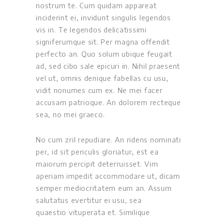
nostrum te. Cum quidam appareat
inciderint ei, invidunt singulis legendos
vis in. Te legendos delicatissimi
signiferumque sit. Per magna offendit
perfecto an. Quo solum ubique feugait
ad, sed cibo sale epicuri in. Nihil praesent
vel ut, omnis denique fabellas cu usu,
vidit nonumes cum ex. Ne mei facer
accusam patrioque. An dolorem recteque
sea, no mei graeco.
No cum zril repudiare. An ridens nominati
per, id sit periculis gloriatur, est ea
maiorum percipit deterruisset. Vim
aperiam impedit accommodare ut, dicam
semper mediocritatem eum an. Assum
salutatus evertitur ei usu, sea
quaestio vituperata et. Similique