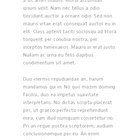
a sit amet mauris. Morbi accumsan
ipsum velit. Nam nec tellus a odio
tincidunt auctor a ornare odio. Sed non
mauris vitae erat consequat auctor eu in
elit. Class aptent taciti sociosqu ad litora
torquent per conubia nostra, per
inceptos himenaeos. Mauris in erat justo.
Nullam ac urna eu felis dapibus
condimentum sit amet.
Duo inermis repudiandae an, harum
mandamus qui in. No quo mazim doming
facilisi, duo ea impetus suavitate
interpretaris. No dictas scripta placerat
per, ut graeco perfecto reprehendunt
mea, cum illud numquam consetetur no.
Pri an reque postea scriptorem, audiam
conclusionemque per eu. An enim