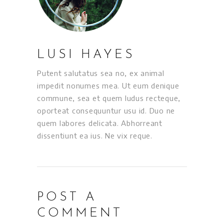
LUSI HAYES
Putent salutatus sea no, ex animal
impedit nonumes mea. Ut eum denique
commune, sea et quem ludus recteque,
oporteat consequuntur usu id. Duo ne
quem labores delicata. Abhorreant
dissentiunt ea ius. Ne vix reque.
POST A
COMMENT