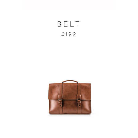
BELT
£
199
ADD TO CART