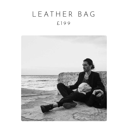
LEATHER BAG
£
199
ADD TO CART