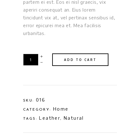
partem ei est. Eos ei nisl graecis, vix
aperiri consequat an. Eius lorem
tincidunt vix at, vel pertinax sensibus id,
error epicurei mea et. Mea facilisis
urbanitas.
ADD TO CART
016
SKU:
Home
CATEGORY:
Leather
Natural
TAGS:
,