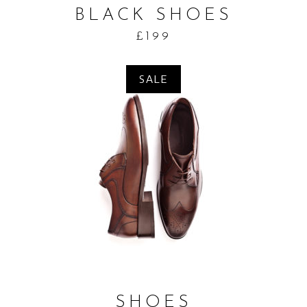
BLACK SHOES
£
199
SALE
ADD TO CART
SHOES