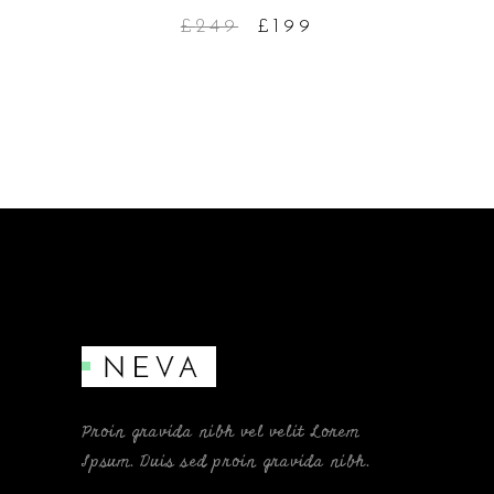
£
249
£
199
Proin gravida nibh vel velit Lorem
Ipsum. Duis sed proin gravida nibh.